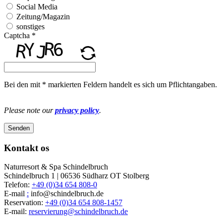
Social Media
Zeitung/Magazin
sonstiges
Captcha *
Bei den mit * markierten Feldern handelt es sich um Pflichtangaben.
Please note our
privacy policy
.
Senden
Kontakt os
Naturresort & Spa Schindelbruch
Schindelbruch 1 | 06536 Südharz OT Stolberg
Telefon:
+49 (0)34 654 808-0
E-mail
:
info@schindelbruch.de
Reservation:
+49 (0)34 654 808-1457
E-mail:
reservierung
@
schindelbruch.de