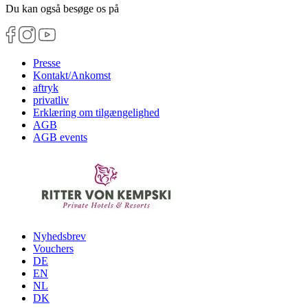
Du kan også besøge os på
Presse
Kontakt/Ankomst
aftryk
privatliv
Erklæring om tilgængelighed
AGB
AGB events
Nyhedsbrev
Vouchers
DE
EN
NL
DK