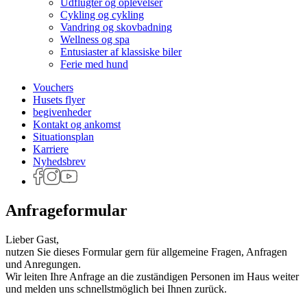
Udflugter og oplevelser
Cykling og cykling
Vandring og skovbadning
Wellness og spa
Entusiaster af klassiske biler
Ferie med hund
Vouchers
Husets flyer
begivenheder
Kontakt og ankomst
Situationsplan
Karriere
Nyhedsbrev
Anfrageformular
Lieber Gast,
nutzen Sie dieses Formular gern für allgemeine Fragen, Anfragen
und Anregungen.
Wir leiten Ihre Anfrage an die zuständigen Personen im Haus weiter
und melden uns schnellstmöglich bei Ihnen zurück.