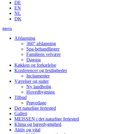
DE
EN
NL
DK
menü
Afslapning
360° afslapning
Spa-behandlinger
Familiens velvære
Dagspa
Køkken og forkælelse
Konferencer og festligheder
Incitamenter
Værelser og suiter
Ny landbolig
Hovedbygning
Tilbud
Prøvedage
Det naturlige feriested
Galleri
MEISSEN i det naturlige feriested
Klima og bæredygtighed
Aktiv og vital