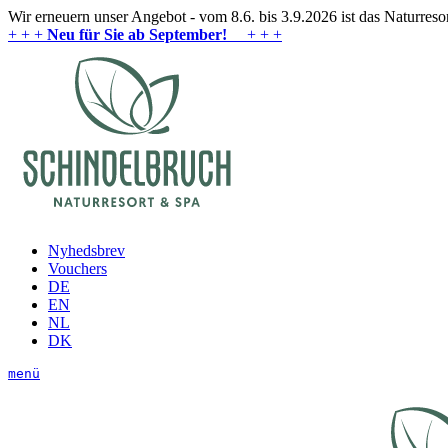
Wir erneuern unser Angebot - vom 8.6. bis 3.9.2026 ist das Naturres
+ + +
Neu für Sie ab September!
+ + +
Nyhedsbrev
Vouchers
DE
EN
NL
DK
menü