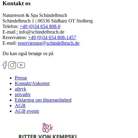
Kontakt os
Naturresort & Spa Schindelbruch
Schindelbruch 1 | 06536 Südharz OT Stolberg
Telefon:
+49 (0)34 654 808-0
E-mail
:
info@schindelbruch.de
Reservation:
+49 (0)34 654 808-1457
E-mail:
reservierung
@
schindelbruch.de
Du kan også besøge os på
Presse
Kontakt/Ankomst
aftryk
privatliv
Erklæring om tilgængelighed
AGB
AGB events