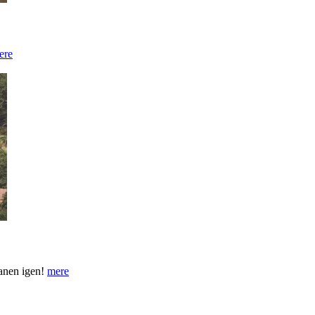
ere
banen igen!
mere