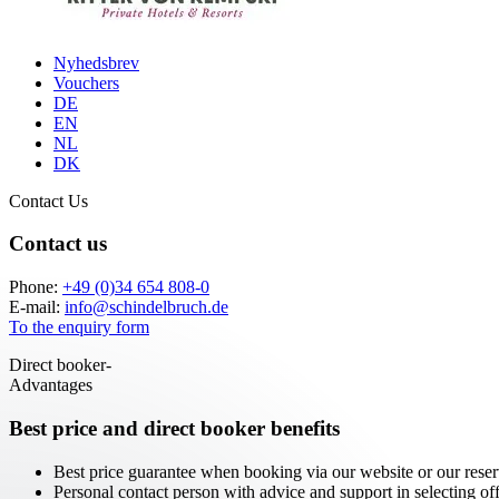
Nyhedsbrev
Vouchers
DE
EN
NL
DK
Contact Us
Contact us
Phone:
+49 (0)34 654 808-0
E-mail:
info
@
schindelbruch.de
To the enquiry form
Direct booker-
Advantages
Best price and
direct booker benefits
Best price guarantee when booking via our website or our rese
Personal contact person with advice and support in selecting of