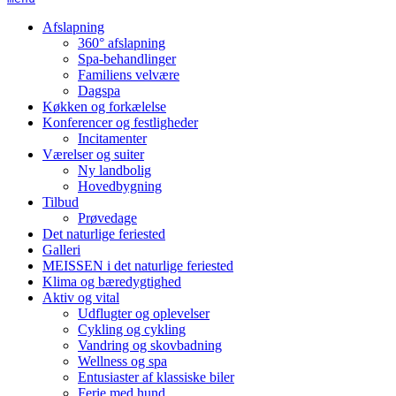
Afslapning
360° afslapning
Spa-behandlinger
Familiens velvære
Dagspa
Køkken og forkælelse
Konferencer og festligheder
Incitamenter
Værelser og suiter
Ny landbolig
Hovedbygning
Tilbud
Prøvedage
Det naturlige feriested
Galleri
MEISSEN i det naturlige feriested
Klima og bæredygtighed
Aktiv og vital
Udflugter og oplevelser
Cykling og cykling
Vandring og skovbadning
Wellness og spa
Entusiaster af klassiske biler
Ferie med hund