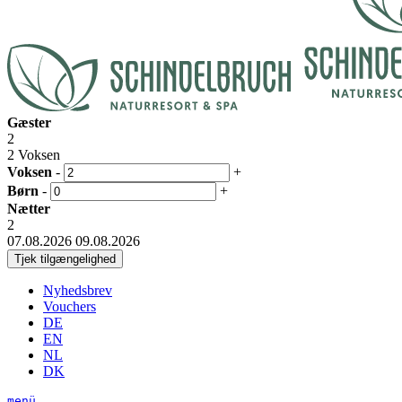
Gæster
2
2 Voksen
Voksen
-
+
Børn
-
+
Nætter
2
07.08.2026
09.08.2026
Nyhedsbrev
Vouchers
DE
EN
NL
DK
menü