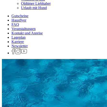
Oldtimer Liebhaber
Urlaub mit Hund
Gutscheine
Hausflyer
FAQ
Veranstaltungen
Kontakt und Anreise
Lageplan
Karriere
Newsletter