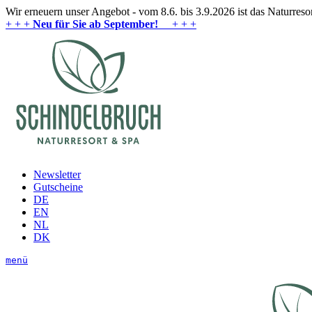
Wir erneuern unser Angebot - vom 8.6. bis 3.9.2026 ist das Naturres
+ + +
Neu für Sie ab September!
+ + +
Newsletter
Gutscheine
DE
EN
NL
DK
menü