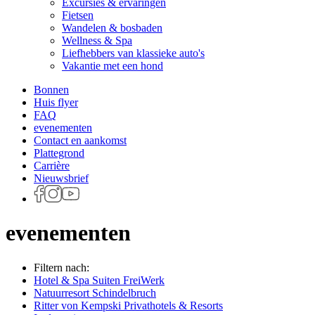
Excursies & ervaringen
Fietsen
Wandelen & bosbaden
Wellness & Spa
Liefhebbers van klassieke auto's
Vakantie met een hond
Bonnen
Huis flyer
FAQ
evenementen
Contact en aankomst
Plattegrond
Carrière
Nieuwsbrief
evenementen
Filtern nach:
Hotel & Spa Suiten FreiWerk
Natuurresort Schindelbruch
Ritter von Kempski Privathotels & Resorts