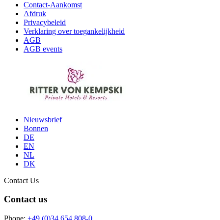
Contact-Aankomst
Afdruk
Privacybeleid
Verklaring over toegankelijkheid
AGB
AGB events
Nieuwsbrief
Bonnen
DE
EN
NL
DK
Contact Us
Contact us
Phone:
+49 (0)34 654 808-0