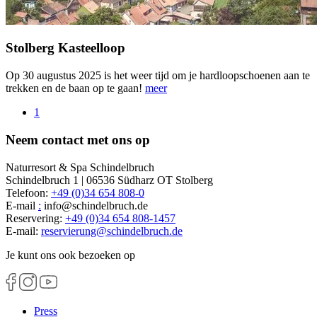
Stolberg Kasteelloop
Op 30 augustus 2025 is het weer tijd om je hardloopschoenen aan te
trekken en de baan op te gaan!
meer
1
Neem contact met ons op
Naturresort & Spa Schindelbruch
Schindelbruch 1 | 06536 Südharz OT Stolberg
Telefoon:
+49 (0)34 654 808-0
E-mail
:
info@schindelbruch.de
Reservering:
+49 (0)34 654 808-1457
E-mail:
reservierung
@
schindelbruch.de
Je kunt ons ook bezoeken op
Press