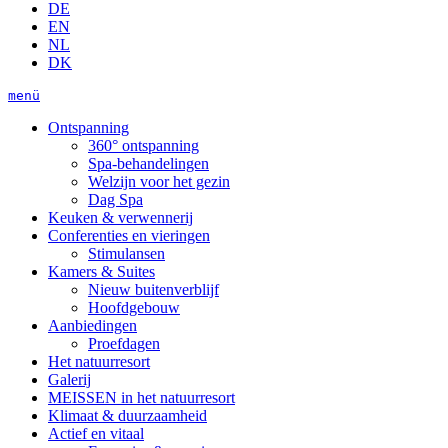
DE
EN
NL
DK
menü
Ontspanning
360° ontspanning
Spa-behandelingen
Welzijn voor het gezin
Dag Spa
Keuken & verwennerij
Conferenties en vieringen
Stimulansen
Kamers & Suites
Nieuw buitenverblijf
Hoofdgebouw
Aanbiedingen
Proefdagen
Het natuurresort
Galerij
MEISSEN in het natuurresort
Klimaat & duurzaamheid
Actief en vitaal