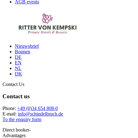
AGB events
Nieuwsbrief
Bonnen
DE
EN
NL
DK
Contact Us
Contact us
Phone:
+49 (0)34 654 808-0
E-mail:
info
@
schindelbruch.de
To the enquiry form
Direct booker-
Advantages