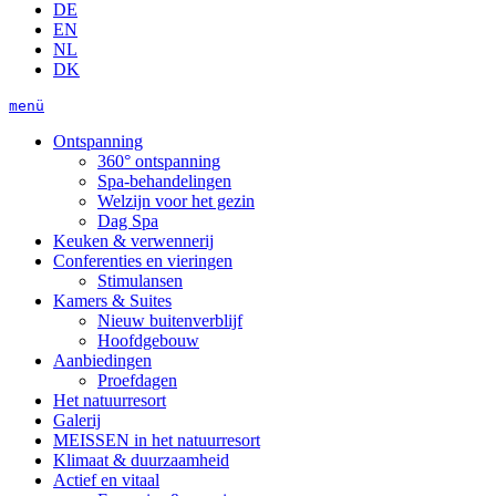
DE
EN
NL
DK
menü
Ontspanning
360° ontspanning
Spa-behandelingen
Welzijn voor het gezin
Dag Spa
Keuken & verwennerij
Conferenties en vieringen
Stimulansen
Kamers & Suites
Nieuw buitenverblijf
Hoofdgebouw
Aanbiedingen
Proefdagen
Het natuurresort
Galerij
MEISSEN in het natuurresort
Klimaat & duurzaamheid
Actief en vitaal