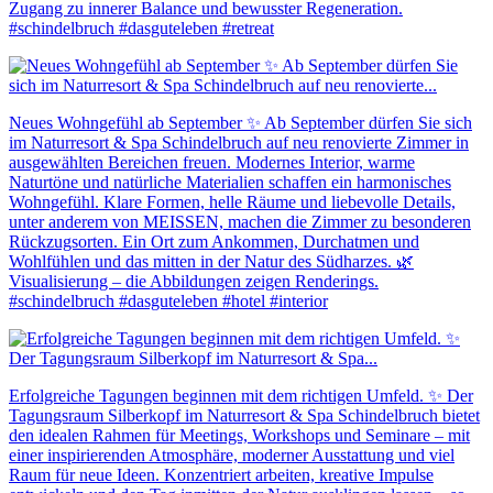
Zugang zu innerer Balance und bewusster Regeneration.
#schindelbruch #dasguteleben #retreat
Neues Wohngefühl ab September ✨ Ab September dürfen Sie sich
im Naturresort & Spa Schindelbruch auf neu renovierte Zimmer in
ausgewählten Bereichen freuen. Modernes Interior, warme
Naturtöne und natürliche Materialien schaffen ein harmonisches
Wohngefühl. Klare Formen, helle Räume und liebevolle Details,
unter anderem von MEISSEN, machen die Zimmer zu besonderen
Rückzugsorten. Ein Ort zum Ankommen, Durchatmen und
Wohlfühlen und das mitten in der Natur des Südharzes. 🌿
Visualisierung – die Abbildungen zeigen Renderings.
#schindelbruch #dasguteleben #hotel #interior
Erfolgreiche Tagungen beginnen mit dem richtigen Umfeld. ✨ Der
Tagungsraum Silberkopf im Naturresort & Spa Schindelbruch bietet
den idealen Rahmen für Meetings, Workshops und Seminare – mit
einer inspirierenden Atmosphäre, moderner Ausstattung und viel
Raum für neue Ideen. Konzentriert arbeiten, kreative Impulse