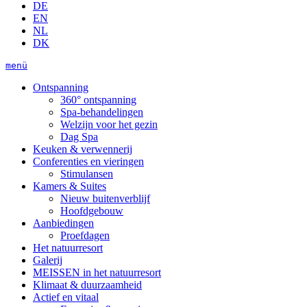
DE
EN
NL
DK
menü
Ontspanning
360° ontspanning
Spa-behandelingen
Welzijn voor het gezin
Dag Spa
Keuken & verwennerij
Conferenties en vieringen
Stimulansen
Kamers & Suites
Nieuw buitenverblijf
Hoofdgebouw
Aanbiedingen
Proefdagen
Het natuurresort
Galerij
MEISSEN in het natuurresort
Klimaat & duurzaamheid
Actief en vitaal