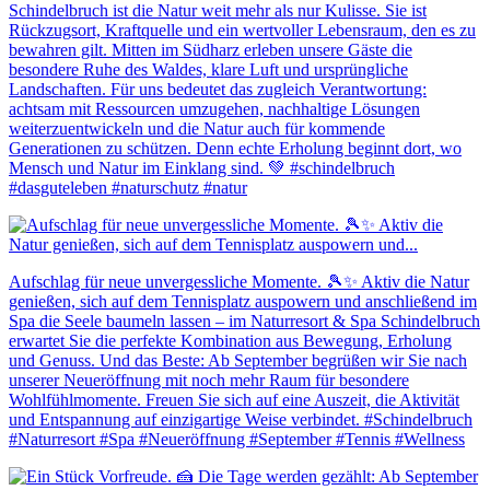
Schindelbruch ist die Natur weit mehr als nur Kulisse. Sie ist
Rückzugsort, Kraftquelle und ein wertvoller Lebensraum, den es zu
bewahren gilt. Mitten im Südharz erleben unsere Gäste die
besondere Ruhe des Waldes, klare Luft und ursprüngliche
Landschaften. Für uns bedeutet das zugleich Verantwortung:
achtsam mit Ressourcen umzugehen, nachhaltige Lösungen
weiterzuentwickeln und die Natur auch für kommende
Generationen zu schützen. Denn echte Erholung beginnt dort, wo
Mensch und Natur im Einklang sind. 💚 #schindelbruch
#dasguteleben #naturschutz #natur
Aufschlag für neue unvergessliche Momente. 🎾✨ Aktiv die Natur
genießen, sich auf dem Tennisplatz auspowern und anschließend im
Spa die Seele baumeln lassen – im Naturresort & Spa Schindelbruch
erwartet Sie die perfekte Kombination aus Bewegung, Erholung
und Genuss. Und das Beste: Ab September begrüßen wir Sie nach
unserer Neueröffnung mit noch mehr Raum für besondere
Wohlfühlmomente. Freuen Sie sich auf eine Auszeit, die Aktivität
und Entspannung auf einzigartige Weise verbindet. #Schindelbruch
#Naturresort #Spa #Neueröffnung #September #Tennis #Wellness