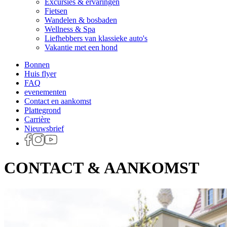
Excursies & ervaringen
Fietsen
Wandelen & bosbaden
Wellness & Spa
Liefhebbers van klassieke auto's
Vakantie met een hond
Bonnen
Huis flyer
FAQ
evenementen
Contact en aankomst
Plattegrond
Carrière
Nieuwsbrief
CONTACT & AANKOMST