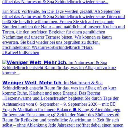
Ein Stück Vorfreude. 🍰 Die Tage werden gezählt: Ab September
öffnet das Naturresort & Spa Schindelbruch wieder seine Türen und
heißt Sie herzlich willkommen. Freuen Sie sich auf entspannte
Stunden inmitten der Natur – und natürlich auf unseren Kuchen und
Torten, die den perfekten Begleiter für einen gemütlichen
Nachmittag auf unserer Terrasse bieten. Wir können es kaum
erwarten, Sie bald wieder bei uns begrüßen zu dürfen.
#Schindelbruch #NaturresortSchindelbruch #Harz
#KaffeeUndKuchen
𝗪𝗲𝗻𝗶𝗴𝗲𝗿 𝗪𝗲𝗹𝘁. 𝗠𝗲𝗵𝗿 𝗜𝗰𝗵. Im Naturresort & Spa
Schindelbruch entsteht Raum für das, was im Alltag oft zu kurz
kommt: Ruhe, Klarheit und neue Energie. Das Retreat
„Herzenswärme und Lebensfreude“ begleitet Sie durch Tage der
Achtsamkeit vom 6. September – 9. September 2026 – mit: 🧘‍♀️
Yoga & Meditation für innere Balance 🔔 Klang & Atemübungen
für bewusste Entspannung 🌿 Zeit in der Natur des Südharzes 💭
Raum für Reflexion und persönliche Ausrichtung ✨ Zeit für sich
selbst – ohne Ablenkung Jede Jahreszeit eröffnet dabei einen neuen