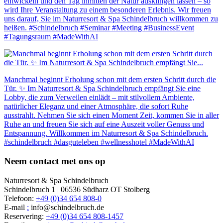
entwickeln und den Tag inmitten der Natur ausklingen lassen – so
wird Ihre Veranstaltung zu einem besonderen Erlebnis. Wir freuen
uns darauf, Sie im Naturresort & Spa Schindelbruch willkommen zu
heißen. #Schindelbruch #Seminar #Meeting #BusinessEvent
#Tagungsraum #MadeWithAI
Manchmal beginnt Erholung schon mit dem ersten Schritt durch die
Tür. ✨ Im Naturresort & Spa Schindelbruch empfängt Sie eine
Lobby, die zum Verweilen einlädt – mit stilvollem Ambiente,
natürlicher Eleganz und einer Atmosphäre, die sofort Ruhe
ausstrahlt. Nehmen Sie sich einen Moment Zeit, kommen Sie in aller
Ruhe an und freuen Sie sich auf eine Auszeit voller Genuss und
Entspannung. Willkommen im Naturresort & Spa Schindelbruch.
#schindelbruch #dasguteleben #wellnesshotel #MadeWithAI
Neem contact met ons op
Naturresort & Spa Schindelbruch
Schindelbruch 1 | 06536 Südharz OT Stolberg
Telefoon:
+49 (0)34 654 808-0
E-mail
:
info@schindelbruch.de
Reservering:
+49 (0)34 654 808-1457