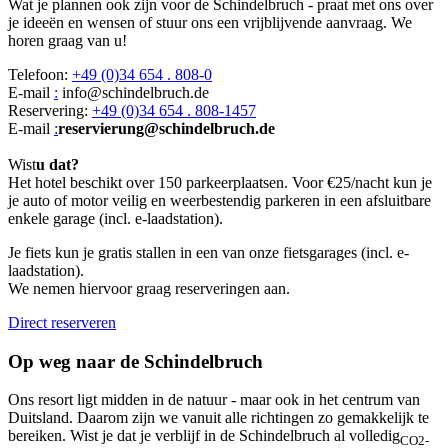
Wat je plannen ook zijn voor de Schindelbruch - praat met ons over
je ideeën en wensen of stuur ons een vrijblijvende aanvraag. We
horen graag van u!
Telefoon:
+49 (0)34 654 . 808-0
E-mail
:
info@schindelbruch.de
Reservering:
+49 (0)34 654 . 808-1457
E-mail
:
reservierung@schindelbruch.de
Wist
u dat?
Het hotel beschikt over 150 parkeerplaatsen. Voor €25/nacht kun je
je auto of motor veilig en weerbestendig parkeren in een afsluitbare
enkele garage (incl. e-laadstation).
Je fiets kun je gratis stallen in een van onze fietsgarages (incl. e-
laadstation).
We nemen hiervoor graag reserveringen aan.
Direct reserveren
Op weg naar de Schindelbruch
Ons resort ligt midden in de natuur - maar ook in het centrum van
Duitsland. Daarom zijn we vanuit alle richtingen zo gemakkelijk te
bereiken. Wist je dat je verblijf in de Schindelbruch al volledig
CO2-