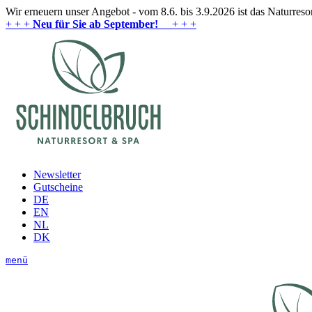
Wir erneuern unser Angebot - vom 8.6. bis 3.9.2026 ist das Naturres
+ + +
Neu für Sie ab September!
+ + +
Newsletter
Gutscheine
DE
EN
NL
DK
menü