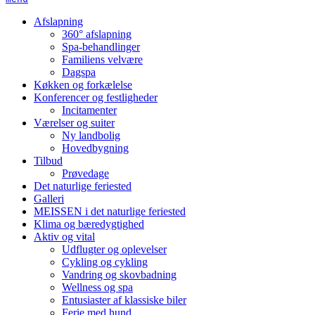
Afslapning
360° afslapning
Spa-behandlinger
Familiens velvære
Dagspa
Køkken og forkælelse
Konferencer og festligheder
Incitamenter
Værelser og suiter
Ny landbolig
Hovedbygning
Tilbud
Prøvedage
Det naturlige feriested
Galleri
MEISSEN i det naturlige feriested
Klima og bæredygtighed
Aktiv og vital
Udflugter og oplevelser
Cykling og cykling
Vandring og skovbadning
Wellness og spa
Entusiaster af klassiske biler
Ferie med hund