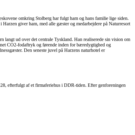
skovene omkring Stolberg har fulgt ham og hans familie lige siden.
n i Harzen giver ham, med alle gæster og medarbejdere på Naturresort
årn langt ud over det centrale Tyskland. Han realiserede sin vision om
ignet CO2-fodaftryk og førende inden for bæredygtighed og
nessgæster. Den seneste juvel på Harzens naturhotel er
1928, efterfulgt af et firmaferiehus i DDR-tiden. Efter genforeningen