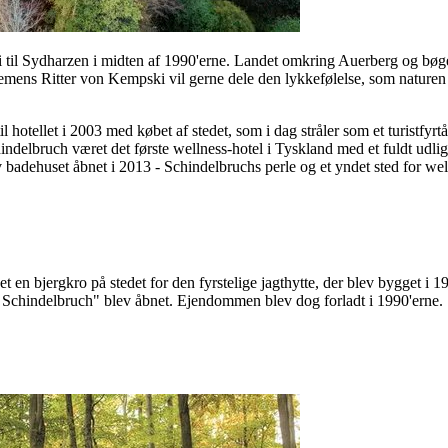
 til Sydharzen i midten af 1990'erne. Landet omkring Auerberg og bøge
Clemens Ritter von Kempski vil gerne dele den lykkefølelse, som nature
hotellet i 2003 med købet af stedet, som i dag stråler som et turistfyrt
ndelbruch været det første wellness-hotel i Tyskland med et fuldt udl
adehuset åbnet i 2013 - Schindelbruchs perle og et yndet sted for well
et en bjergkro på stedet for den fyrstelige jagthytte, der blev bygget i 
 Schindelbruch" blev åbnet. Ejendommen blev dog forladt i 1990'erne.