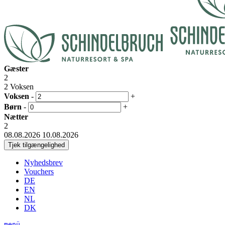
Gæster
2
2 Voksen
Voksen
-
+
Børn
-
+
Nætter
2
08.08.2026
10.08.2026
Nyhedsbrev
Vouchers
DE
EN
NL
DK
menü