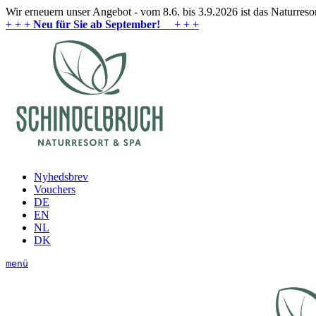
Wir erneuern unser Angebot - vom 8.6. bis 3.9.2026 ist das Naturres
+ + +
Neu für Sie ab September!
+ + +
Nyhedsbrev
Vouchers
DE
EN
NL
DK
menü