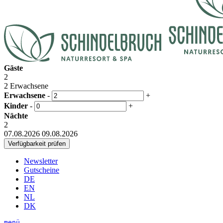
Gäste
2
2 Erwachsene
Erwachsene
-
+
Kinder
-
+
Nächte
2
07.08.2026
09.08.2026
Newsletter
Gutscheine
DE
EN
NL
DK
menü