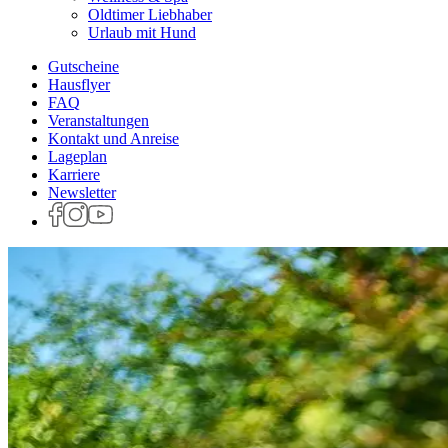
Oldtimer Liebhaber
Urlaub mit Hund
Gutscheine
Hausflyer
FAQ
Veranstaltungen
Kontakt und Anreise
Lageplan
Karriere
Newsletter