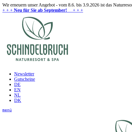
Wir erneuern unser Angebot - vom 8.6. bis 3.9.2026 ist das Naturres
+ + +
Neu für Sie ab September!
+ + +
Newsletter
Gutscheine
DE
EN
NL
DK
menü