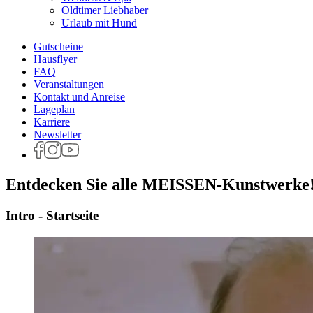
Oldtimer Liebhaber
Urlaub mit Hund
Gutscheine
Hausflyer
FAQ
Veranstaltungen
Kontakt und Anreise
Lageplan
Karriere
Newsletter
Entdecken Sie alle MEISSEN-Kunstwerke
Intro - Startseite