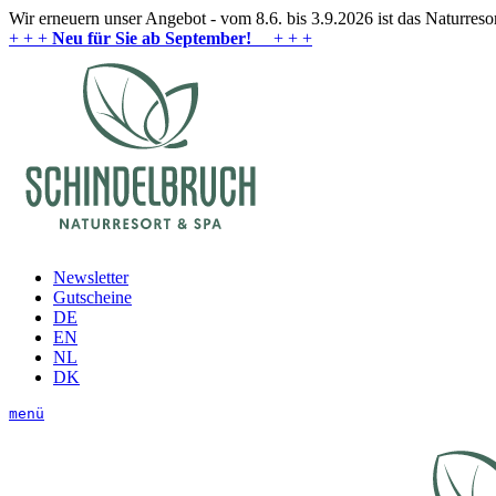
Wir erneuern unser Angebot - vom 8.6. bis 3.9.2026 ist das Naturres
+ + +
Neu für Sie ab September!
+ + +
Newsletter
Gutscheine
DE
EN
NL
DK
menü